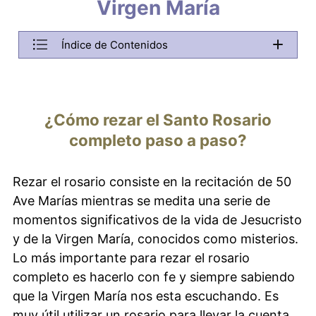
Virgen María
Índice de Contenidos
¿Cómo rezar el Santo Rosario completo paso a paso?
Origen del Rosario
¿Cómo rezar el Santo Rosario
Beneficios del Rosario
completo paso a paso?
Preguntas Frecuentes sobre el Santo Rosario
Rezar el rosario consiste en la recitación de 50
Conclusión
Ave Marías mientras se medita una serie de
Volver
momentos significativos de la vida de Jesucristo
y de la Virgen María, conocidos como misterios.
Menu will be copied to this area. Do not remove it if you want 
Lo más importante para rezar el rosario
completo es hacerlo con fe y siempre sabiendo
que la Virgen María nos esta escuchando. Es
muy útil utilizar un rosario para llevar la cuenta