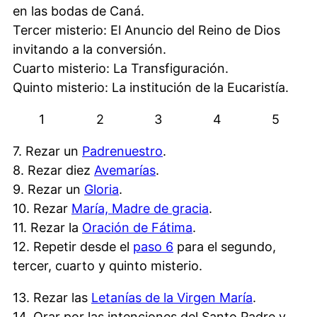
en las bodas de Caná.
Tercer misterio: El Anuncio del Reino de Dios
invitando a la conversión.
Cuarto misterio: La Transfiguración.
Quinto misterio: La institución de la Eucaristía.
1
2
3
4
5
7. Rezar un
Padrenuestro
.
8. Rezar diez
Avemarías
.
9. Rezar un
Gloria
.
10. Rezar
María, Madre de gracia
.
11. Rezar la
Oración de Fátima
.
12. Repetir desde el
paso 6
para el segundo,
tercer, cuarto y quinto misterio.
13. Rezar las
Letanías de la Virgen María
.
14. Orar por las intenciones del Santo Padre y