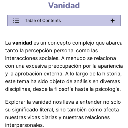
Vanidad
Back
Table of Contents
Menu will be copied to this area. Do not remove it if you want 
¿Qué es la vanidad?
La
vanidad
es un concepto complejo que abarca
¿Cuál es el significado bíblico de la vanidad?
tanto la percepción personal como las
¿Qué ejemplos de vanidad podemos encontrar?
interacciones sociales. A menudo se relaciona
con una excesiva preocupación por la apariencia
¿Qué es la vanidad en una mujer?
y la aprobación externa. A lo largo de la historia,
¿Cuál es la etimología de la palabra vanidad?
este tema ha sido objeto de análisis en diversas
¿Cómo se define la vanidad según la RAE?
disciplinas, desde la filosofía hasta la psicología.
¿Es la vanidad un pecado?
Explorar la vanidad nos lleva a entender no solo
Tipos de vanidad: ¿Cuáles son?
su significado literal, sino también cómo afecta
nuestras vidas diarias y nuestras relaciones
interpersonales.