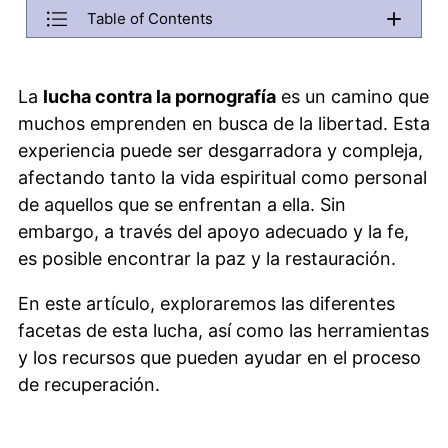
Table of Contents
Back
Cómo superar la adicción a la pornografía
Menu will be copied to this area. Do not remove it if you want 
La
lucha contra la pornografía
es un camino que
¿Qué es la lucha secreta con la pornografía?
muchos emprenden en busca de la libertad. Esta
¿Cómo buscar ayuda para la adicción a la
experiencia puede ser desgarradora y compleja,
pornografía?
afectando tanto la vida espiritual como personal
¿Cuáles son los consejos para acompañar a alguien
de aquellos que se enfrentan a ella. Sin
que lucha contra la pornografía?
embargo, a través del apoyo adecuado y la fe,
es posible encontrar la paz y la restauración.
¿Cómo compartir nuestras luchas sin juzgar?
¿Qué importancia tiene la oración en la recuperación
En este artículo, exploraremos las diferentes
de la pornografía?
facetas de esta lucha, así como las herramientas
y los recursos que pueden ayudar en el proceso
¿Cómo encontrar libertad a través de la fe en
Jesucristo?
de recuperación.